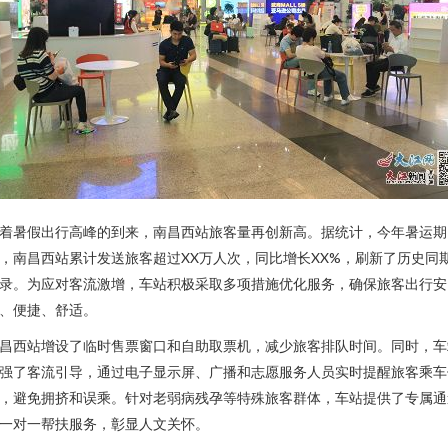
着暑假出行高峰的到来，南昌西站旅客量再创新高。据统计，今年暑运期
，南昌西站累计发送旅客超过XX万人次，同比增长XX%，刷新了历史同
录。为应对客流激增，车站积极采取多项措施优化服务，确保旅客出行安
、便捷、舒适。
昌西站增设了临时售票窗口和自助取票机，减少旅客排队时间。同时，车
强了客流引导，通过电子显示屏、广播和志愿服务人员实时提醒旅客乘车
，避免拥挤和误乘。针对老弱病残孕等特殊旅客群体，车站提供了专属通
一对一帮扶服务，彰显人文关怀。