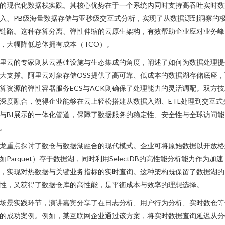
的现代化数据栈实践。其核心优势在于一个系统内同时支持高吞吐实时数
入、PB级海量数据存储与亚秒级交互式分析，实现了从数据源到洞察的
链路。这种存算分离、弹性伸缩的云原生架构，有效帮助企业应对业务峰
，大幅降低总体拥有成本（TCO）。
里云的专家则从云基础设施与生态集成的角度，阐述了如何为数据处理提
大支撑。阿里云对象存储OSS提供了高可靠、低成本的数据湖存储底座，
算资源的弹性容器服务ECS与ACK则确保了处理能力的灵活调配。双方技
深度融合，使得企业能够在云上轻松搭建从数据入湖、ETL处理到交互式
与BI展示的一体化管道，保障了数据服务的稳定性、安全性与全球访问能
。
龙重点探讨了数仓与数据湖融合的现代模式。企业可将原始数据以开放格
如Parquet）存于数据湖，同时利用SelectDB的高性能分析能力作为加速
，实现对热数据与关键业务指标的实时查询。这种架构既保留了数据湖的
性，又获得了数据仓库的高性能，是平衡成本与效率的理想选择。
场景实践环节，演讲嘉宾分享了在日志分析、用户行为分析、实时数仓等
的成功案例。例如，某互联网企业通过该方案，将实时数据查询延迟从分